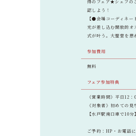
得のフェア★シェフの
認しよう！
【●会場コーディネー
光が差し込む開放的オ
式が叶う。大聖堂を思
参加費用
無料
フェア参加特典
《営業時間》平日12：0
《対象者》初めての見
【水戸駅南口車で10
ご予約：HP・お電話