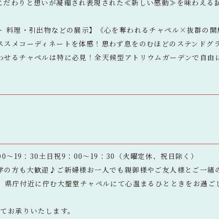
こだわりと想いが凝縮され表現された≪新しい感動≫を味わえる
ト 料理・引出物などの展示】《心を奪われるチャペル×抜群の開
ススメコーディネートを体感！思わず息をのむほどのステンドグ
わせるチャペルは特に必見！全天候型アトリウムガーデンで自由
0～19：30土日祝9：00～19：30（火曜定休、祝日除く）
学の方も大歓迎♪ご新婦様お一人でも親御様やご友人様とご一緒
分】県庁付近に佇む大聖堂チャペルにて心温まるひとときをお過ご
にてお承りいたします。