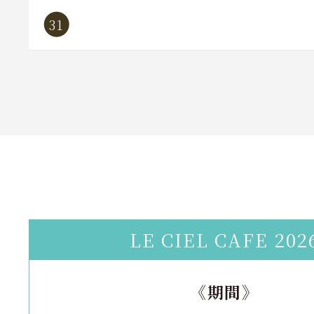
31
LE CIEL CAFE 202
《期間》