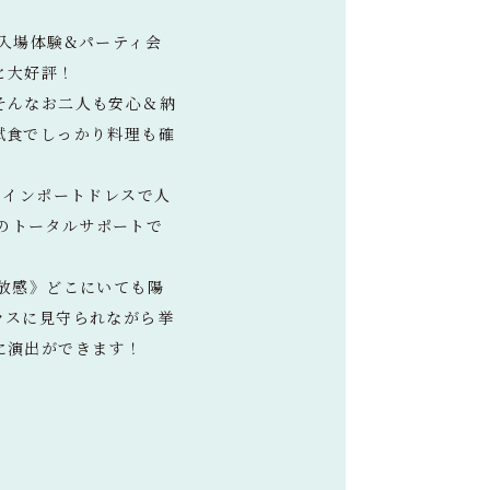
入場体験&パーティ会
と大好評！
そんなお二人も安心＆納
試食でしっかり料理も確
、インポートドレスで人
はのトータルサポートで
放感》どこにいても陽
ラスに見守られながら挙
に演出ができます！