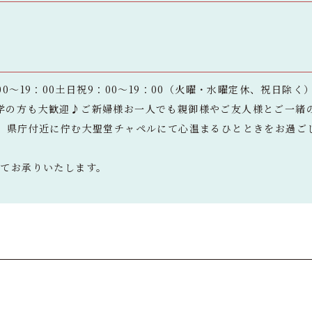
0～19：00土日祝9：00～19：00（火曜・水曜定休、祝日除く
学の方も大歓迎♪ご新婦様お一人でも親御様やご友人様とご一緒
分】県庁付近に佇む大聖堂チャペルにて心温まるひとときをお過ご
にてお承りいたします。