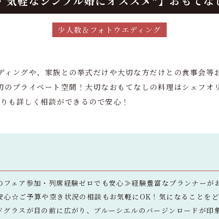
・気軽なシンプル婚にオススメ*】おもてな
少人数＆フォトウエディング
ディングや、家族との挙式だけや大切な方だけとの食事会等
切のプライベート空間！大切なおもてなしの料理はシェフオ
積りも詳しく相談ができるので安心！
のフェア参加・列席経験ゼロでも安心≫経験豊富なプランナーが
安心☆ご予算や空き状況の相談もお気軽にOK！気になることを
ドグラスが目の前に広がり、ブルーシエルのバージンロードが印象