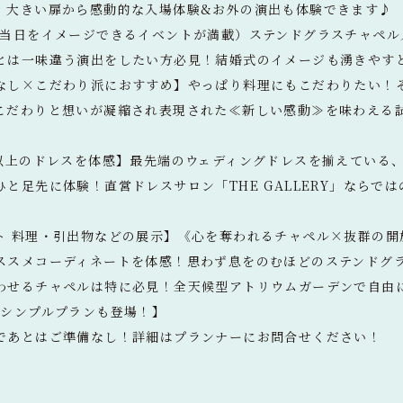
。大きい扉から感動的な入場体験&お外の演出も体験できます♪
番当日をイメージできるイベントが満載）ステンドグラスチャペル
とは一味違う演出をしたい方必見！結婚式のイメージも湧きやす
なし×こだわり派におすすめ】やっぱり料理にもこだわりたい！
こだわりと想いが凝縮され表現された≪新しい感動≫を味わえる
点以上のドレスを体感】最先端のウェディングドレスを揃えている
と足先に体験！直営ドレスサロン「THE GALLERY」ならで
ト 料理・引出物などの展示】《心を奪われるチャペル×抜群の開
ススメコーディネートを体感！思わず息をのむほどのステンドグ
わせるチャペルは特に必見！全天候型アトリウムガーデンで自由
のシンプルプランも登場！】
であとはご準備なし！詳細はプランナーにお問合せください！