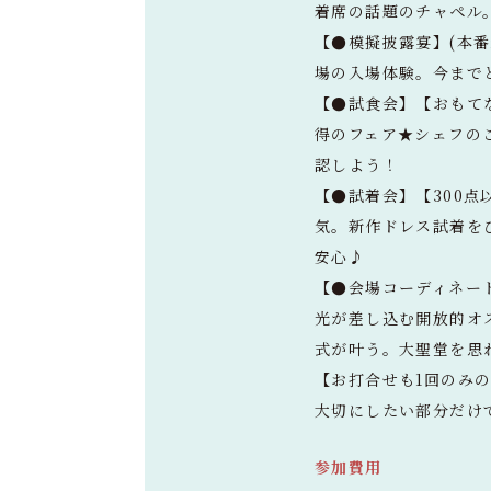
着席の話題のチャペル
【●模擬披露宴】(本
場の入場体験。今まで
【●試食会】【おもて
得のフェア★シェフの
認しよう！
【●試着会】【300
気。新作ドレス試着をひ
安心♪
【●会場コーディネー
光が差し込む開放的オ
式が叶う。大聖堂を思
【お打合せも1回のみ
大切にしたい部分だけ
参加費用