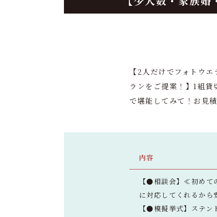
【少人数・家族婚
【2人だけでフォトウエ
ランをご提案！】1組貸
で堪能してみて！お見
内容
【●相談会】≪初めて
に対応してくれるから
【●模擬挙式】ステン