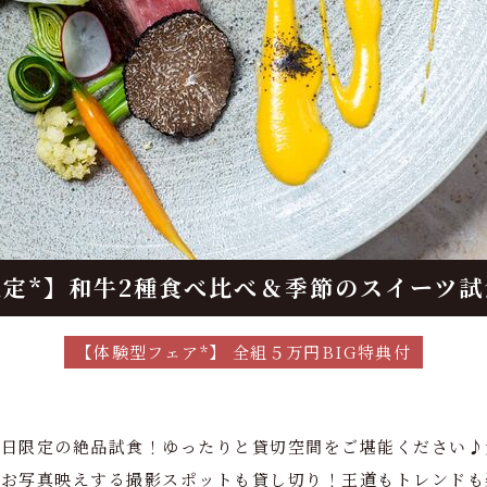
限定*】和牛2種食べ比べ＆季節のスイーツ試
【体験型フェア*】 全組５万円BIG特典付
平日限定の絶品試食！ゆったりと貸切空間をご堪能ください♪
！お写真映えする撮影スポットも貸し切り！王道もトレンドも