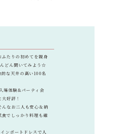
おふたりの初めてを親身
どんどん聞いてみよう☆
的な天井の高い100名
入場体験&パーティ会
と大好評！
そんなお二人も安心＆納
試食でしっかり料理も確
、インポートドレスで人