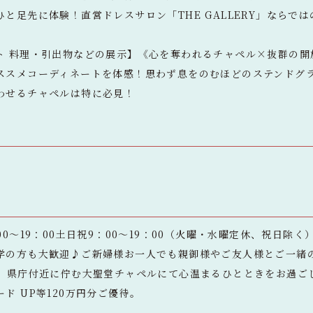
と足先に体験！直営ドレスサロン「THE GALLERY」ならで
ト 料理・引出物などの展示】《心を奪われるチャペル×抜群の開
ススメコーディネートを体感！思わず息をのむほどのステンドグ
わせるチャペルは特に必見！
0～19：00土日祝9：00～19：00（火曜・水曜定休、祝日除く
学の方も大歓迎♪ご新婦様お一人でも親御様やご友人様とご一緒
分】県庁付近に佇む大聖堂チャペルにて心温まるひとときをお過ご
ド UP等120万円分ご優待。