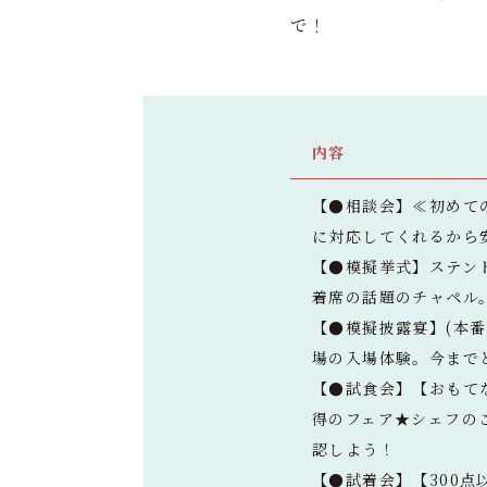
で！
内容
【●相談会】≪初めて
に対応してくれるから
【●模擬挙式】ステン
着席の話題のチャペル
【●模擬披露宴】(本
場の入場体験。今まで
【●試食会】【おもて
得のフェア★シェフの
認しよう！
【●試着会】【300