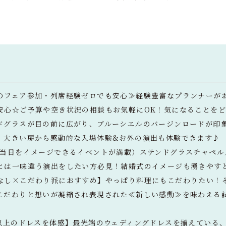
のフェア参加・列席経験ゼロでも安心≫経験豊富なプランナーが
安心☆ご予算や空き状況の相談もお気軽にOK！気になることを
ドグラスが目の前に広がり、ブルーシエルのバージンロードが印象
。大きい扉から感動的な入場体験&お外の演出も体験できます♪
番当日をイメージできるイベントが満載）ステンドグラスチャペル
とは一味違う演出をしたい方必見！結婚式のイメージも湧きやす
なし×こだわり派におすすめ】やっぱり料理にもこだわりたい！
こだわりと想いが凝縮され表現された≪新しい感動≫を味わえる
点以上のドレスを体感】最先端のウェディングドレスを揃えている