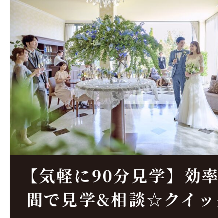
【気軽に90分見学】効
間で見学&相談☆クイッ