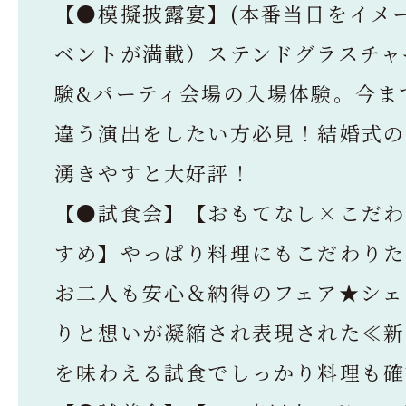
【●模擬披露宴】(本番当日をイメ
ベントが満載）ステンドグラスチャ
験&パーティ会場の入場体験。今ま
違う演出をしたい方必見！結婚式の
湧きやすと大好評！
【●試食会】【おもてなし×こだわ
すめ】やっぱり料理にもこだわりた
お二人も安心＆納得のフェア★シェ
りと想いが凝縮され表現された≪新
を味わえる試食でしっかり料理も確