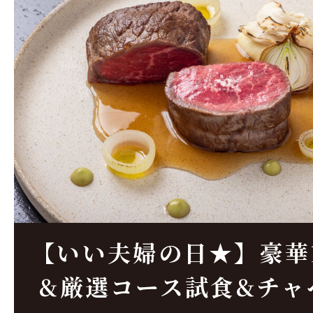
【いい夫婦の日★】豪華
&厳選コース試食&チャ