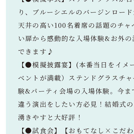
り、ブルーシエルのバージンロード
天井の高い100名着席の話題のチャ
い扉から感動的な入場体験&お外の
できます♪
【●模擬披露宴】(本番当日をイメ
ベントが満載）ステンドグラスチャ
験&パーティ会場の入場体験。今ま
違う演出をしたい方必見！結婚式の
湧きやすと大好評！
【●試食会】【おもてなし×こだわ