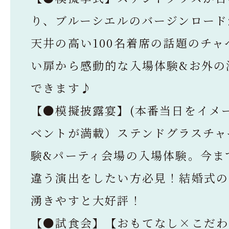
り、ブルーシエルのバージンロード
天井の高い100名着席の話題のチャ
い扉から感動的な入場体験&お外の
できます♪
【●模擬披露宴】(本番当日をイメ
ベントが満載）ステンドグラスチャ
験&パーティ会場の入場体験。今ま
違う演出をしたい方必見！結婚式の
湧きやすと大好評！
【●試食会】【おもてなし×こだわ