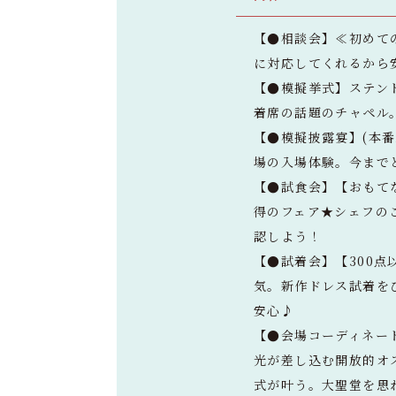
【●相談会】≪初めて
に対応してくれるから
【●模擬挙式】ステン
着席の話題のチャペル
【●模擬披露宴】(本
場の入場体験。今まで
【●試食会】【おもて
得のフェア★シェフの
認しよう！
【●試着会】【300
気。新作ドレス試着をひ
安心♪
【●会場コーディネー
光が差し込む開放的オ
式が叶う。大聖堂を思