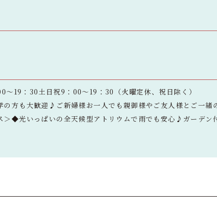
0～19：30土日祝9：00～19：30（火曜定休、祝日除く）
学の方も大歓迎♪ご新婦様お一人でも親御様やご友人様とご一緒
ス＞◆光いっぱいの全天候型アトリウムで雨でも安心♪ガーデン