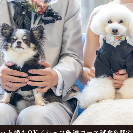
ット婚もOK／シェフ厳選コース試食&邸