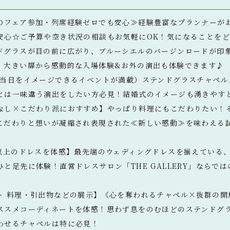
のフェア参加・列席経験ゼロでも安心≫経験豊富なプランナーが
安心☆ご予算や空き状況の相談もお気軽にOK！気になることを
ドグラスが目の前に広がり、ブルーシエルのバージンロードが印象
。大きい扉から感動的な入場体験&お外の演出も体験できます♪
番当日をイメージできるイベントが満載）ステンドグラスチャペル
とは一味違う演出をしたい方必見！結婚式のイメージも湧きやす
なし×こだわり派におすすめ】やっぱり料理にもこだわりたい！
こだわりと想いが凝縮され表現された≪新しい感動≫を味わえる
点以上のドレスを体感】最先端のウェディングドレスを揃えている
と足先に体験！直営ドレスサロン「THE GALLERY」ならで
ト 料理・引出物などの展示】《心を奪われるチャペル×抜群の開
ススメコーディネートを体感！思わず息をのむほどのステンドグ
わせるチャペルは特に必見！