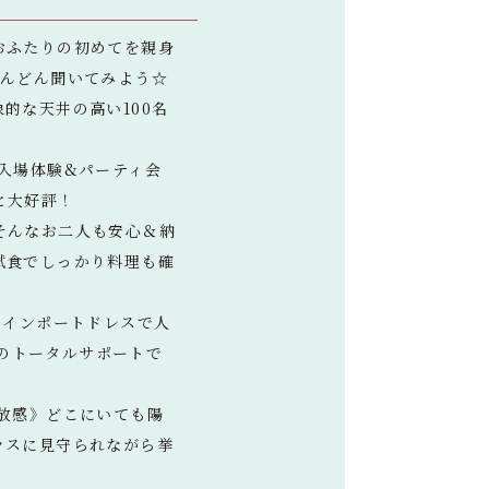
おふたりの初めてを親身
どんどん聞いてみよう☆
的な天井の高い100名
入場体験&パーティ会
と大好評！
そんなお二人も安心＆納
試食でしっかり料理も確
、インポートドレスで人
はのトータルサポートで
放感》どこにいても陽
ラスに見守られながら挙