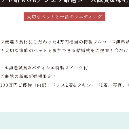
大切なペットと一緒のウエディング
フ厳選の食材にこだわった4万円相当の特製フルコース無料
一！大切な家族のペットも参加できる結婚式をご提案！今だけ
ール海老試食&パティシエ特製スイーツ付
にご来館の新郎新婦様限定！
130万円ご優待（内訳：ドレス2着&タキシード1着、写真、