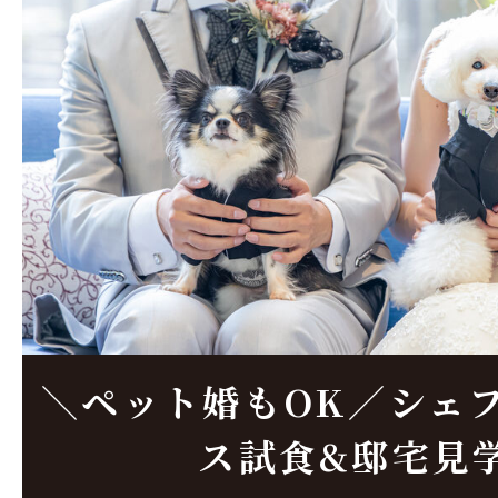
＼ペット婚もOK／シェ
ス試食&邸宅見