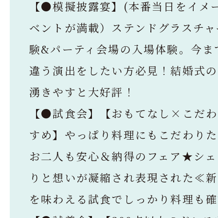
【●模擬披露宴】(本番当日をイメ
ベントが満載）ステンドグラスチャ
験&パーティ会場の入場体験。今ま
違う演出をしたい方必見！結婚式の
湧きやすと大好評！
【●試食会】【おもてなし×こだわ
すめ】やっぱり料理にもこだわりた
お二人も安心＆納得のフェア★シェ
りと想いが凝縮され表現された≪新
を味わえる試食でしっかり料理も確