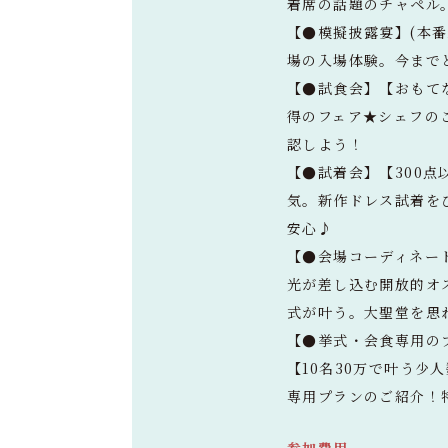
着席の話題のチャペル
【●模擬披露宴】(本
場の入場体験。今まで
【●試食会】【おもて
得のフェア★シェフの
認しよう！
【●試着会】【300
気。新作ドレス試着をひ
安心♪
【●会場コーディネー
光が差し込む開放的オ
式が叶う。大聖堂を思
【●挙式・会食専用の
【10名30万で叶う少
専用プランのご紹介！