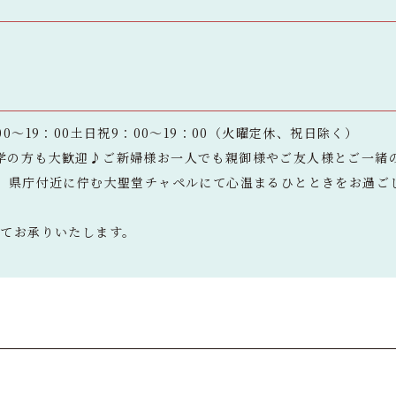
0～19：00土日祝9：00～19：00（火曜定休、祝日除く）
学の方も大歓迎♪ご新婦様お一人でも親御様やご友人様とご一緒
分】県庁付近に佇む大聖堂チャペルにて心温まるひとときをお過ご
にてお承りいたします。