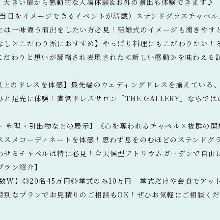
。大きい扉から感動的な入場体験&お外の演出も体験できます♪
番当日をイメージできるイベントが満載）ステンドグラスチャペル
とは一味違う演出をしたい方必見！結婚式のイメージも湧きやす
なし×こだわり派におすすめ】やっぱり料理にもこだわりたい！
こだわりと想いが凝縮され表現された≪新しい感動≫を味わえる
点以上のドレスを体感】最先端のウェディングドレスを揃えている
と足先に体験！直営ドレスサロン「THE GALLERY」ならで
ト 料理・引出物などの展示】《心を奪われるチャペル×抜群の開
ススメコーディネートを体感！思わず息をのむほどのステンドグ
わせるチャペルは特に必見！全天候型アトリウムガーデンで自由
プラン紹介】
人数W】◎20名45万円◎挙式のみ10万円 挙式だけや会食でア
特別なプランでお見積りのご相談もOK！ぜひお気軽にご相談く