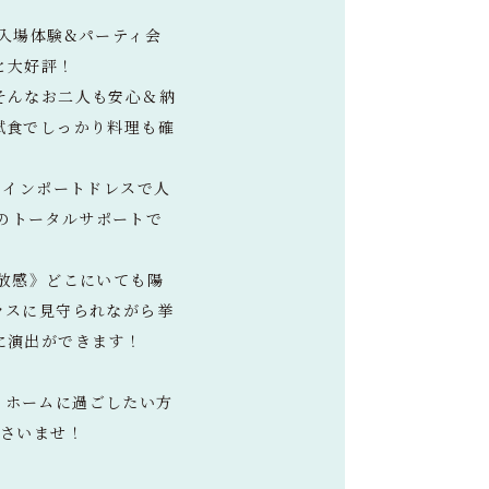
入場体験&パーティ会
と大好評！
そんなお二人も安心＆納
試食でしっかり料理も確
、インポートドレスで人
はのトータルサポートで
放感》どこにいても陽
ラスに見守られながら挙
に演出ができます！
ットホームに過ごしたい方
ださいませ！