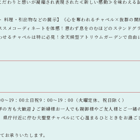
こだわりと想いが凝縮され表現された≪新しい感動≫を味わえる
ト 料理・引出物などの展示】《心を奪われるチャペル×抜群の開
ススメコーディネートを体感！思わず息をのむほどのステンドグ
わせるチャペルは特に必見！全天候型アトリウムガーデンで自由
0～19：00土日祝9：00～19：00（火曜定休、祝日除く）
学の方も大歓迎♪ご新婦様お一人でも親御様やご友人様とご一緒
分】県庁付近に佇む大聖堂チャペルにて心温まるひとときをお過ご
にてお承りいたします。