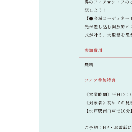
得のフェア★シェフの
認しよう！
【●会場コーディネー
光が差し込む開放的オ
式が叶う。大聖堂を思
参加費用
無料
フェア参加特典
《営業時間》平日12：0
《対象者》初めての見
【水戸駅南口車で10
ご予約：HP・お電話