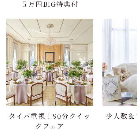
５万円BIG特典付
タイパ重視！90分クイッ
少人数＆
クフェア