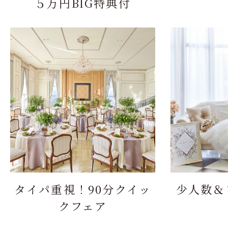
５万円BIG特典付
タイパ重視！90分クイッ
少人数＆
クフェア