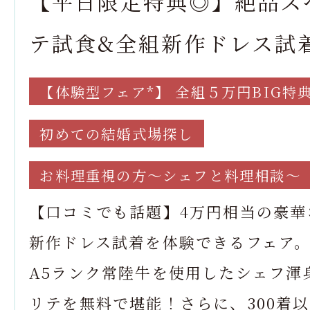
【平日限定特典◎】絶品ス
テ試食&全組新作ドレス試
【体験型フェア*】 全組５万円BIG特
初めての結婚式場探し
お料理重視の方～シェフと料理相談～
【口コミでも話題】4万円相当の豪華
新作ドレス試着を体験できるフェア
A5ランク常陸牛を使用したシェフ渾
リテを無料で堪能！さらに、300着