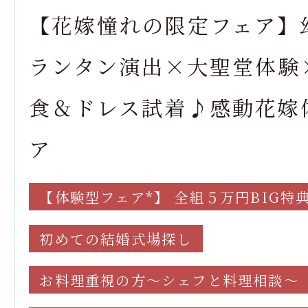
【花嫁憧れの限定フェア】
ランタン演出×大聖堂体験
食＆ドレス試着♪感動花嫁
ア
【体験型フェア*】 全組５万円BIG特
初めての結婚式場探し
お料理重視の方～シェフと料理相談～