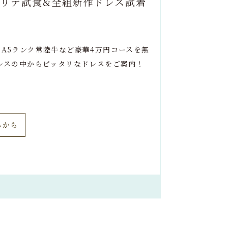
リテ試食&全組新作ドレス試着
A5ランク常陸牛など豪華4万円コースを無
レスの中からピッタリなドレスをご案内！
らから