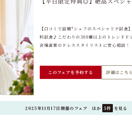
【平日限定特典◎】絶品スペシャ
【口コミで話題*シェフのスペシャリテ試食】
料試食♪こだわりの300着以上のトレンドド
会場直営のドレススタイリストに安心相談！
このフェアを予約する
詳細はこち
2025年11月17日開催のフェア ほか
5件
を見る